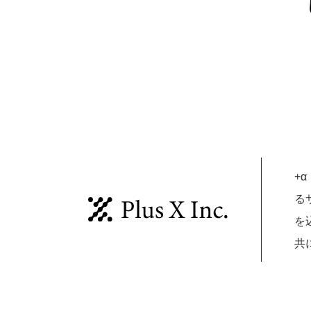
+
る
を
共