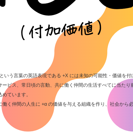
α という言葉の英語表現である +X には未知の可能性・価値
サービス、常日頃の言動、共に働く仲間の生活すべてに当たり
込めています。
に働く仲間の人生に +α の価値を与える組織を作り、社会から